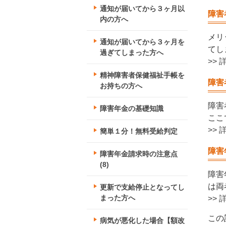
通知が届いてから３ヶ月以
障害
内の方へ
メリ
通知が届いてから３ヶ月を
てし
過ぎてしまった方へ
>>
精神障害者保健福祉手帳を
障害
お持ちの方へ
障害
障害年金の基礎知識
ここ
>>
簡単１分！無料受給判定
障害
障害年金請求時の注意点
(8)
障害
は両
更新で支給停止となってし
まった方へ
>>
この
病気が悪化した場合【額改