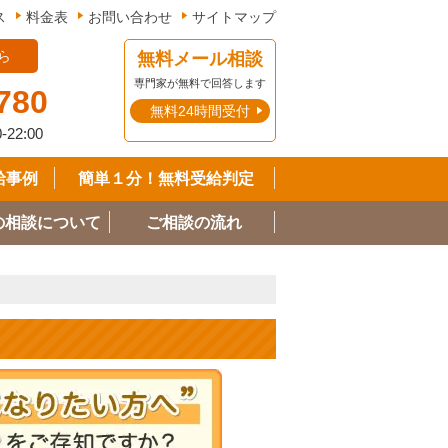
ス
料金表
お問い合わせ
サイトマップ
ら
無料メール相談
専門家が無料で回答します
780
無料24時間受付
0-22:00
給事例
簡単１分！無料受給判定
の相談について
ご相談の流れ