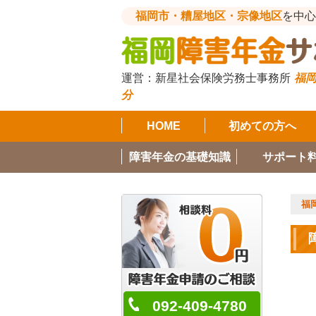
福岡市・糟屋地区・宗像地区
を中心
運営：
新星社会保険労務士事務所
福岡
分
HOME
初めての方へ
障害年金の基礎知識
サポート
福
092-409-4780