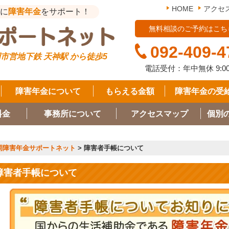
HOME
アクセ
に
障害年金
をサポート！
無料相談のご予約はこち
092-409-4
市営地下鉄 天神駅 から徒歩5
電話受付：年中無休
9:0
障害年金について
もらえる金額
障害年金の受
料金
事務所について
アクセスマップ
個別
岡障害年金サポートネット
>
障害者手帳について
障害者手帳について