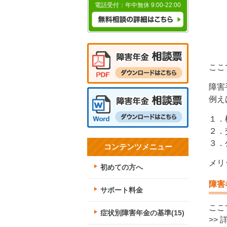
電話受付：年中無休
9:00-22:00
ここ
障害
例え
１．
２．
３．
コンテンツメニュー
メリ
初めての方へ
障害
サポート料金
ここ
症状別障害年金の基準(15)
>>