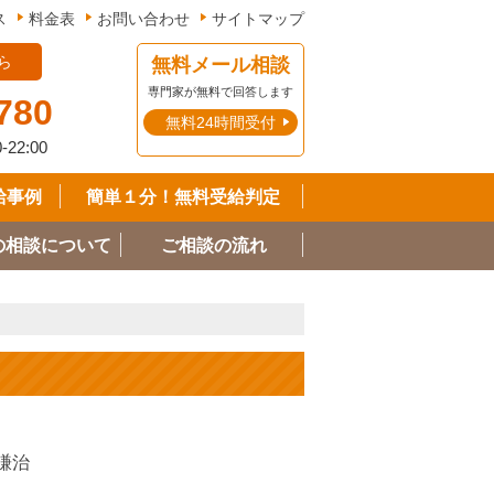
ス
料金表
お問い合わせ
サイトマップ
ら
無料メール相談
専門家が無料で回答します
780
無料24時間受付
0-22:00
給事例
簡単１分！無料受給判定
の相談について
ご相談の流れ
謙治