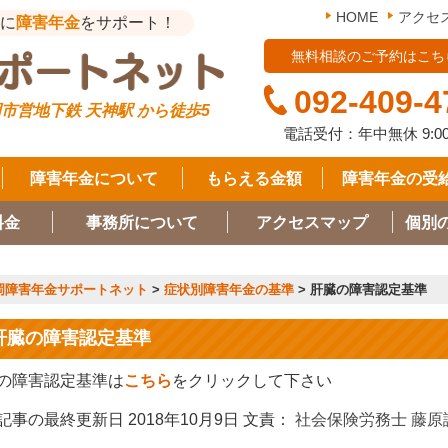
HOME
アクセ
に
障害年金
をサポート！
無料相談のご予約はこち
092-409-4
市営地下鉄 天神駅 から徒歩5
電話受付：年中無休
9:0
障害年金について
もらえる金額
障害年金の受
料金
事務所について
アクセスマップ
個別
岡障害年金サポートネット
>
症状別障害年金の基準
>
肝臓の障害認定基準
肝臓の障害認定基準
の障害認定基準は
こちら
をクリックして下さい
記事の最終更新日 2018年10月9日 文責：
社会保険労務士 藤原