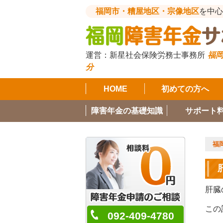
福岡市・糟屋地区・宗像地区
を中心
運営：
新星社会保険労務士事務所
福岡
分
HOME
初めての方へ
障害年金の基礎知識
サポート
福
肝臓
この
092-409-4780