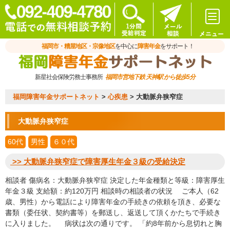
福岡市・糟屋地区・宗像地区
を中心に
障害年金
をサポート！
新星社会保険労務士事務所
福岡市営地下鉄 天神駅 から徒歩5分
福岡障害年金サポートネット
>
心疾患
>
大動脈弁狭窄症
大動脈弁狭窄症
60代
男性
６０代
>> 大動脈弁狭窄症で障害厚生年金３級の受給決定
相談者 傷病名：大動脈弁狭窄症 決定した年金種類と等級：障害厚生
年金３級 支給額：約120万円 相談時の相談者の状況 ご本人（62
歳、男性）から電話により障害年金の手続きの依頼を頂き、必要な
書類（委任状、契約書等）を郵送し、返送して頂くかたちで手続き
に入りました。 病状は次の通りです。 「約8年前から息切れと胸