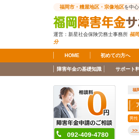
福岡市・糟屋地区・宗像地区
を中心
運営：
新星社会保険労務士事務所
福岡
分
HOME
初めての方へ
障害年金の基礎知識
サポート
福
男性
>
092-409-4780