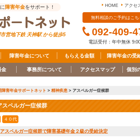
HOME
アクセ
に
障害年金
をサポート！
無料相談のご予約はこち
092-409-4
市営地下鉄 天神駅 から徒歩5
電話受付：年中無休
9:0
障害年金について
もらえる金額
障害年金の受
料金
事務所について
アクセスマップ
個別
岡障害年金サポートネット
>
精神疾患
>
アスペルガー症候群
アスペルガー症候群
４０代
> アスペルガー症候群で障害基礎年金２級の受給決定