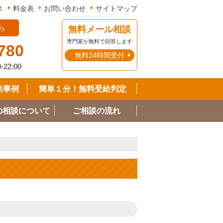
ス
料金表
お問い合わせ
サイトマップ
ら
無料メール相談
専門家が無料で回答します
780
無料24時間受付
0-22:00
給事例
簡単１分！無料受給判定
の相談について
ご相談の流れ