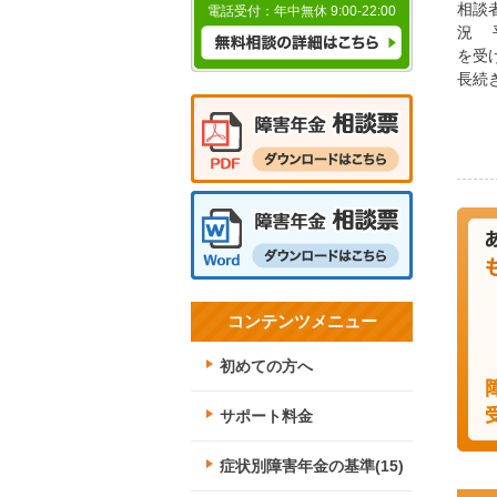
相談
電話受付：年中無休
9:00-22:00
況 
を受
長続
コンテンツメニュー
初めての方へ
サポート料金
症状別障害年金の基準(15)