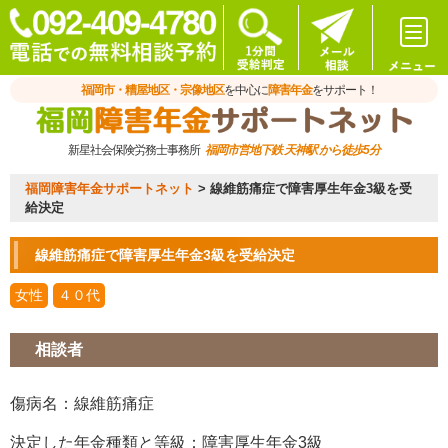
福岡市・糟屋地区・宗像地区
を中心に
障害年金
をサポート！
新星社会保険労務士事務所
福岡市営地下鉄 天神駅 から徒歩5分
福岡障害年金サポートネット
>
線維筋痛症で障害厚生年金3級を受
給決定
線維筋痛症で障害厚生年金3級を受給決定
女性
４０代
相談者
傷病名：線維筋痛症
決定した年金種類と等級：障害厚生年金3級